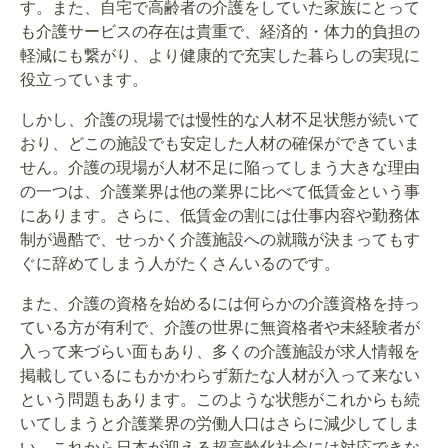
す。また、自宅で高齢者の介護をしていた家族にとって
も介護サービスの存在は貴重で、経済的・体力的負担の
軽減にも繋がり、より健康的で充実した暮らしの実現に
役立っています。
しかし、介護の現場では慢性的な人材不足状態が続いて
おり、どこの施設でも安定した人材の確保ができていま
せん。介護の現場が人材不足に陥ってしまう大きな理由
の一つは、介護業界は他の業界に比べて低賃金という事
にあります。さらに、低賃金の割には仕事内容や勤務体
制が過酷で、せっかく介護施設への就職が決まってもす
ぐに辞めてしまう人がたくさんいるのです。
また、介護の資格を始めるには何らかの介護資格を持っ
ている方が有利で、介護の世界に無資格者や未経験者が
入って来づらい面もあり、多くの介護施設が求人情報を
掲載しているにもかかわらず新たな人材が入って来ない
という問題もあります。このような状態がこれからも続
いてしまうと介護業界の労働人口はさらに減少してしま
い、これから日本が迎える超高齢化社会には対応できな