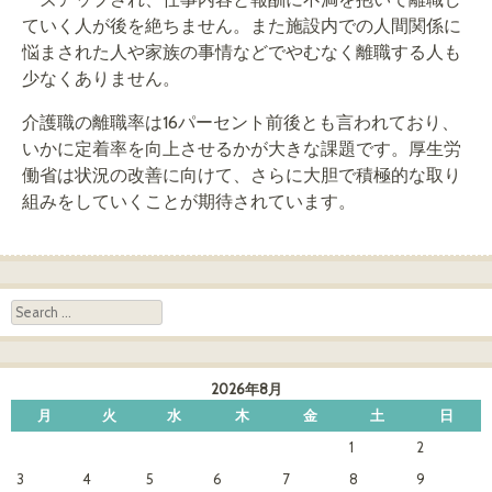
ていく人が後を絶ちません。また施設内での人間関係に
悩まされた人や家族の事情などでやむなく離職する人も
少なくありません。
介護職の離職率は16パーセント前後とも言われており、
いかに定着率を向上させるかが大きな課題です。厚生労
働省は状況の改善に向けて、さらに大胆で積極的な取り
組みをしていくことが期待されています。
Search
2026年8月
月
火
水
木
金
土
日
1
2
3
4
5
6
7
8
9