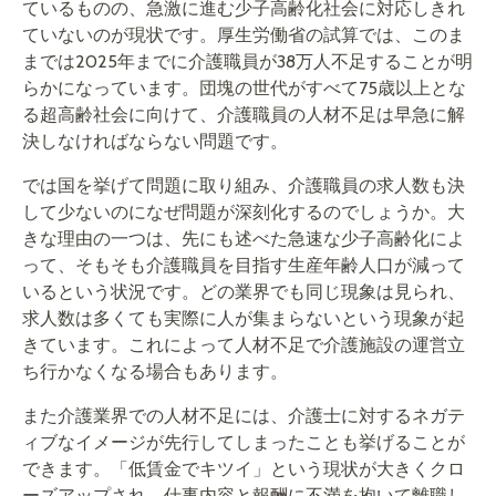
ているものの、急激に進む少子高齢化社会に対応しきれ
ていないのが現状です。厚生労働省の試算では、このま
までは2025年までに介護職員が38万人不足することが明
らかになっています。団塊の世代がすべて75歳以上とな
る超高齢社会に向けて、介護職員の人材不足は早急に解
決しなければならない問題です。
では国を挙げて問題に取り組み、介護職員の求人数も決
して少ないのになぜ問題が深刻化するのでしょうか。大
きな理由の一つは、先にも述べた急速な少子高齢化によ
って、そもそも介護職員を目指す生産年齢人口が減って
いるという状況です。どの業界でも同じ現象は見られ、
求人数は多くても実際に人が集まらないという現象が起
きています。これによって人材不足で介護施設の運営立
ち行かなくなる場合もあります。
また介護業界での人材不足には、介護士に対するネガテ
ィブなイメージが先行してしまったことも挙げることが
できます。「低賃金でキツイ」という現状が大きくクロ
ーズアップされ、仕事内容と報酬に不満を抱いて離職し