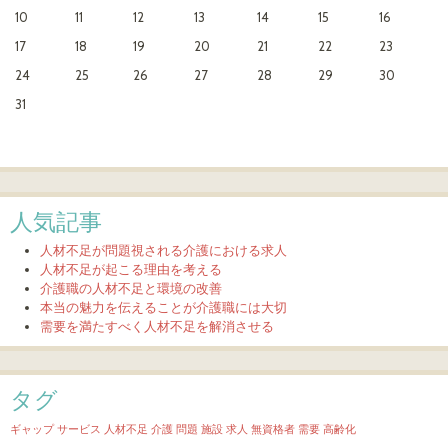
10
11
12
13
14
15
16
17
18
19
20
21
22
23
24
25
26
27
28
29
30
31
人気記事
人材不足が問題視される介護における求人
人材不足が起こる理由を考える
介護職の人材不足と環境の改善
本当の魅力を伝えることが介護職には大切
需要を満たすべく人材不足を解消させる
タグ
ギャップ
サービス
人材不足
介護
問題
施設
求人
無資格者
需要
高齢化